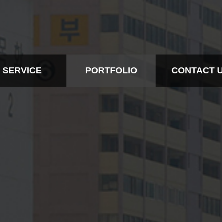
SERVICE
PORTFOLIO
CONTACT 
BTL
ALL
CONTACT IN
EVENT
BTL
CONTACT
RTS MARKETING
EVENT
DESIGN
SPORTS MARKETING