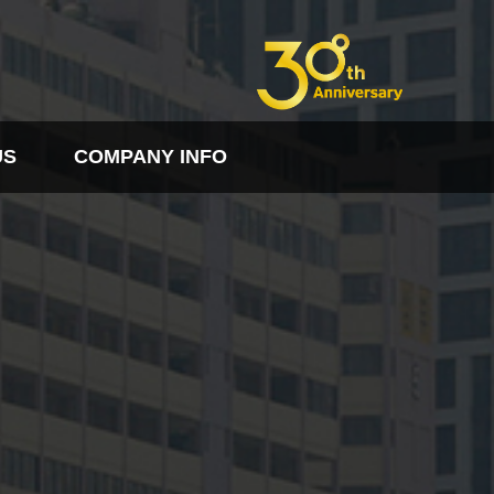
US
COMPANY INFO
FO
PDF다운로드